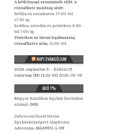
A hétköznapi szentmisék előtt, a
rózsafüzér imádság alatt:
hétfőn és szombaton: 17:00-tól
17:30-ig;
kedden, szerdán és pénteken: 6:30-
tól 7:00-ig.
Pénteken az Isteni Irgalmasság
rózsafüzére után
, 15:30-tól,
NAPI EVANGÉLIUM
2026. augusztus 9. – Évközi 19.
vasárnap (Mt 14,22-33)
2026. 08. 08
ADÓ 1%
Magyar Katolikus Egyház (technikai
száma):
0011
Debreceni Szent István
Egyházközségért Alapítvány
Adószáma:
18549971–1–09