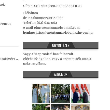
ket,
Cím
: 4024 Debrecen, Szent Anna u. 21.
Plébános
:
dr. Krakomperger Zoltán
Telefon
: (52) 536-652
erences
e-mail cím:
szentannapl@gmail.com
honlap:
https://szentannaplebania.dnyem.hu/
ÜGYINTÉZÉS
Vagy a "Kapcsolat"-ban felsorolt
ózsafüzért →
elérhetőségeken, vagy a szentmisék után a
sekrestyében.
ALBUMOK