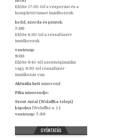
18:00
Előtte 17:30-tól a vesperást és a
kompletóriumot imádkozzuk.
kedd,
szerda és péntek:
7:00
Előtte 6:30-tól a rózsafüzért
imádkozzuk.
vasárnap
:
9:00
Előtte 8:45-től szentségimádás
vagy 8:30-tól rózsafüzér-
imádkozás van.
Aktuális heti
miserend
Filia
miserendje:
Szent Antal (Wolaffka-telepi)
kápolna
(Wolaffka u. 1.):
vasárnap: 7:30
GYÓNTATÁS