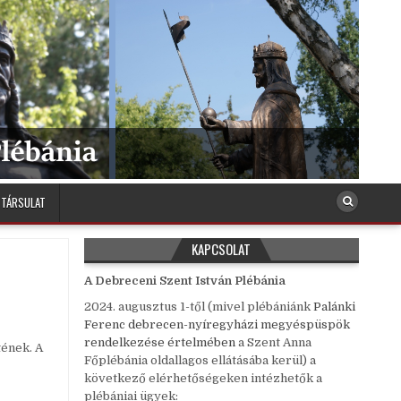
 TÁRSULAT
KAPCSOLAT
A Debreceni Szent István Plébánia
2024. augusztus 1-től (mivel plébániánk
Palánki
Ferenc debrecen-nyíregyházi megyéspüspök
rendelkezése értelmében
a Szent Anna
tének. A
Főplébánia oldallagos ellátásába kerül) a
következő elérhetőségeken intézhetők a
plébániai ügyek: