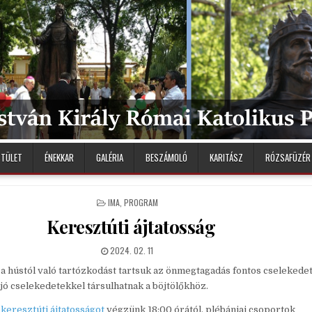
STÜLET
ÉNEKKAR
GALÉRIA
BESZÁMOLÓ
KARITÁSZ
RÓZSAFÜZÉR
POSTED
IMA
,
PROGRAM
IN
Keresztúti ájtatosság
PUBLISHED
2024. 02. 11
DATE:
a hústól való tartózkodást tartsuk az önmegtagadás fontos cselekede
jó cselekedetekkel társulhatnak a böjtölőkhöz.
n
keresztúti ájtatosságot
végzünk 18:00 órától, plébániai csoportok