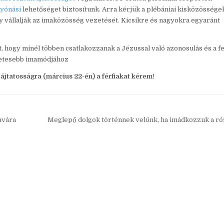
yónási
lehetőséget biztosítunk. Arra kérjük a plébániai kisközössége
 vállalják az imaközösség vezetését. Kicsikre és nagyokra egyaránt
, hogy minél többen csatlakozzanak a Jézussal való azonosulás és a f
gzetesebb imamódjához
 ájtatosságra (március 22-én) a férfiakat kérem!
avára
Meglepő dolgok történnek velünk, ha imádkozzuk a r