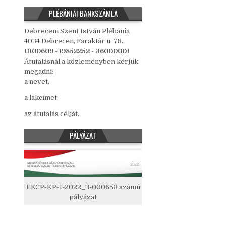
PLÉBÁNIAI BANKSZÁMLA
Debreceni Szent István Plébánia
4034 Debrecen, Faraktár u. 78.
11100609 - 19852252 - 36000001
Átutalásnál a közleményben kérjük
megadni:
a nevet,
a lakcímet,
az átutalás célját.
PÁLYÁZAT
EKCP-KP-1-2022_3-000653 számú
pályázat