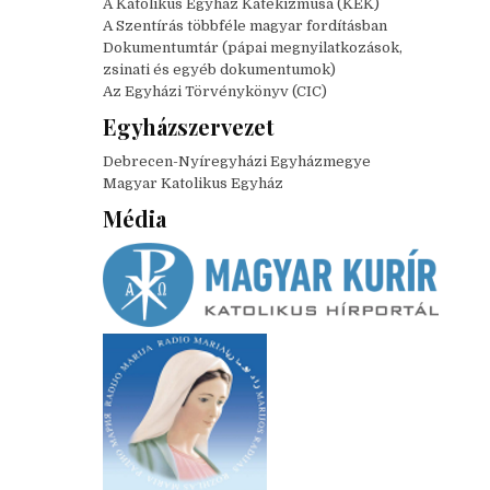
A Katolikus Egyház Katekizmusa (KEK)
A Szentírás többféle magyar fordításban
Dokumentumtár (pápai megnyilatkozások,
zsinati és egyéb dokumentumok)
Az Egyházi Törvénykönyv (CIC)
Egyházszervezet
Debrecen-Nyíregyházi Egyházmegye
Magyar Katolikus Egyház
Média