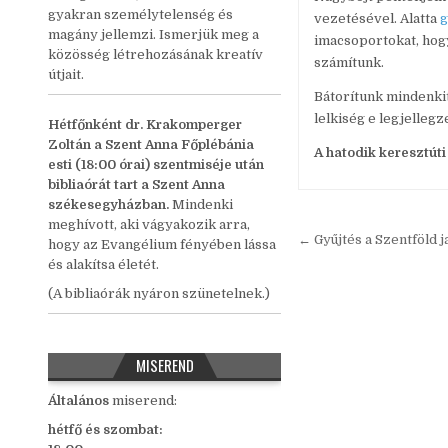
gyakran személytelenség és
vezetésével. Alatta
g
magány jellemzi. Ismerjük meg a
imacsoportokat, hogy
közösség létrehozásának kreatív
számítunk.
útjait.
Bátorítunk mindenkit
lelkiség e legjelle
Hétfőnként
dr. Krakomperger
Zoltán a Szent Anna Főplébánia
A hatodik keresztúti
esti (18:00 órai) szentmiséje után
bibliaórát tart a Szent Anna
székesegyházban.
Mindenki
meghívott, aki vágyakozik arra,
Bejegyzés
← Gyűjtés a Szentföld j
hogy az Evangélium fényében lássa
navigáció
és alakítsa életét.
(A bibliaórák nyáron szünetelnek.)
MISEREND
Általános
miserend:
hétfő és szombat: