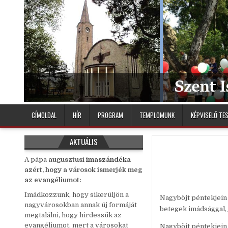
Skip
to
content
Debreceni Szent István Plébánia
CÍMOLDAL
HÍR
PROGRAM
TEMPLOMUNK
KÉPVISELŐ TE
AKTUÁLIS
A pápa
auguszt
us
i
imaszándéka
azért, hogy a városok ismerjék meg
az evangéliumot:
Imádkozzunk, hogy sikerüljön a
Nagyböjt péntekjein 
nagyvárosokban annak új formáját
betegek imádsággal, 
megtalálni, hogy hirdessük az
evangéliumot, mert a városokat
Nagyböjt péntekjei