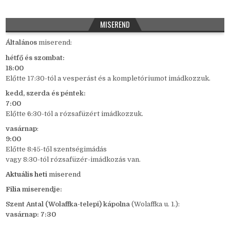
MISEREND
Általános
miserend:
hétfő és szombat:
18:00
Előtte 17:30-tól a vesperást és a kompletóriumot imádkozzuk.
kedd,
szerda és péntek:
7:00
Előtte 6:30-tól a rózsafüzért imádkozzuk.
vasárnap
:
9:00
Előtte 8:45-től szentségimádás
vagy 8:30-tól rózsafüzér-imádkozás van.
Aktuális heti
miserend
Filia
miserendje:
Szent Antal (Wolaffka-telepi) kápolna
(Wolaffka u. 1.):
vasárnap: 7:30