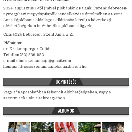
2024. augusztus 1-től (mivel plébániánk
Palánki Ferenc debrecen-
nyíregyházi megyéspüspök rendelkezése értelmében
a Szent
Anna Főplébánia oldallagos ellátásába kerül) a következő
elérhetőségeken intézhetők a plébániai ügyek:
Cím
: 4024 Debrecen, Szent Anna u. 21.
Plébános
:
dr. Krakomperger Zoltán
Telefon
: (52) 536-652
e-mail cím:
szentannapl@gmail.com
honlap:
https://szentannaplebania.dnyem.hu/
ÜGYINTÉZÉS
Vagy a "Kapcsolat"-ban felsorolt elérhetőségeken, vagy a
szentmisék után a sekrestyében.
ALBUMOK