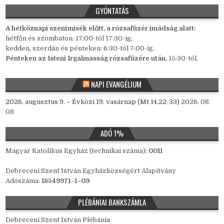
GYÓNTATÁS
A hétköznapi szentmisék előtt, a rózsafüzér imádság alatt:
hétfőn és szombaton: 17:00-tól 17:30-ig;
kedden, szerdán és pénteken: 6:30-tól 7:00-ig.
Pénteken az Isteni Irgalmasság rózsafüzére után
, 15:30-tól,
NAPI EVANGÉLIUM
2026. augusztus 9. – Évközi 19. vasárnap (Mt 14,22-33)
2026. 08.
08
ADÓ 1%
Magyar Katolikus Egyház (technikai száma):
0011
Debreceni Szent István Egyházközségért Alapítvány
Adószáma:
18549971–1–09
PLÉBÁNIAI BANKSZÁMLA
Debreceni Szent István Plébánia