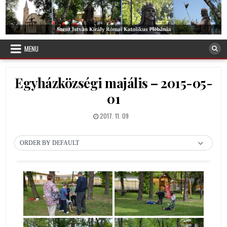
Skip
to
content
Debreceni Szent István Plébánia
MENU
Egyházközségi majális – 2015-05-
01
PUBLISHED
2017. 11. 09
DATE:
ORDER BY DEFAULT