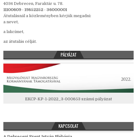
4034 Debrecen, Faraktár u. 78.
11100609 - 19852252 - 36000001
Átutalásnál a közleményben kérjük megadni:
a nevet,
a lakcímet,
az átutalás célját.
PÁLYÁZAT
EKCP-KP-1-2022_3-000653 számú pályázat
KAPCSOLAT
A Debreceni Szent István Plébánia