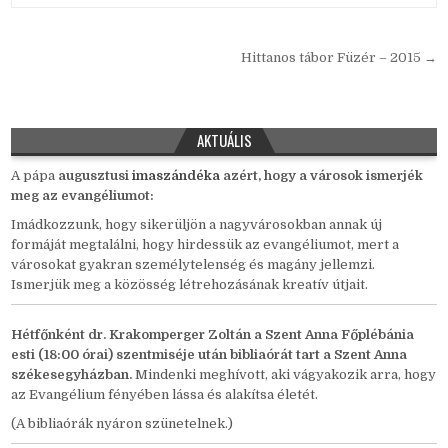
Bejegyzés
Hittanos tábor Füzér – 2015 →
navigáció
AKTUÁLIS
A pápa
auguszt
us
i
imaszándéka
azért, hogy a városok ismerjék
meg az evangéliumot:
Imádkozzunk, hogy sikerüljön a nagyvárosokban annak új
formáját megtalálni, hogy hirdessük az evangéliumot, mert a
városokat gyakran személytelenség és magány jellemzi.
Ismerjük meg a közösség létrehozásának kreatív útjait.
Hétfőnként
dr. Krakomperger Zoltán a Szent Anna Főplébánia
esti (18:00 órai) szentmiséje után bibliaórát tart a Szent Anna
székesegyházban.
Mindenki meghívott, aki vágyakozik arra, hogy
az Evangélium fényében lássa és alakítsa életét.
(A bibliaórák nyáron szünetelnek.)