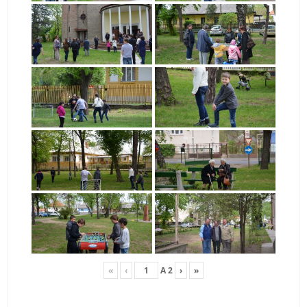
«
‹
A
2
›
»