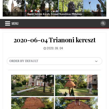
Skip
to
content
Debreceni Szent István Plébánia
MENU
2020-06-04 Trianoni kereszt
PUBLISHED
2020. 06. 04
DATE:
ORDER BY DEFAULT