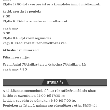
Előtte 17:30-tól a vesperást és a kompletóriumot imádkozzuk.
kedd,
szerda és péntek:
7:00
Előtte 6:30-tól a rózsafüzért imádkozzuk.
vasárnap
:
9:00
Előtte 8:45-től szentségimádás
vagy 8:30-tól rózsafüzér-imádkozás van.
Aktuális heti
miserend
Filia
miserendje:
Szent Antal (Wolaffka-telepi) kápolna
(Wolaffka u. 1.):
vasárnap: 7:30
GYÓNTATÁS
A hétköznapi szentmisék előtt, a rózsafüzér imádság alatt:
hétfőn és szombaton: 17:00-tól 17:30-ig;
kedden, szerdán és pénteken: 6:30-tól 7:00-ig.
Pénteken az Isteni Irgalmasság rózsafüzére után
, 15:30-tól,