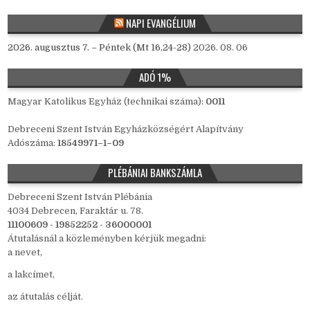
NAPI EVANGÉLIUM
2026. augusztus 7. – Péntek (Mt 16,24-28)
2026. 08. 06
ADÓ 1%
Magyar Katolikus Egyház (technikai száma):
0011
Debreceni Szent István Egyházközségért Alapítvány
Adószáma:
18549971–1–09
PLÉBÁNIAI BANKSZÁMLA
Debreceni Szent István Plébánia
4034 Debrecen, Faraktár u. 78.
11100609 - 19852252 - 36000001
Átutalásnál a közleményben kérjük megadni:
a nevet,
a lakcímet,
az átutalás célját.