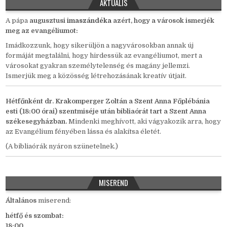
AKTUÁLIS
A pápa
auguszt
us
i
imaszándéka
azért, hogy a városok ismerjék
meg az evangéliumot:
Imádkozzunk, hogy sikerüljön a nagyvárosokban annak új
formáját megtalálni, hogy hirdessük az evangéliumot, mert a
városokat gyakran személytelenség és magány jellemzi.
Ismerjük meg a közösség létrehozásának kreatív útjait.
Hétfőnként
dr. Krakomperger Zoltán a Szent Anna Főplébánia
esti (18:00 órai) szentmiséje után bibliaórát tart a Szent Anna
székesegyházban.
Mindenki meghívott, aki vágyakozik arra, hogy
az Evangélium fényében lássa és alakítsa életét.
(A bibliaórák nyáron szünetelnek.)
MISEREND
Általános
miserend:
hétfő és szombat:
18:00