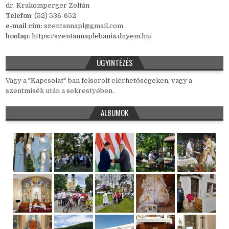
dr. Krakomperger Zoltán
Telefon
: (52) 536-652
e-mail cím:
szentannapl@gmail.com
honlap:
https://szentannaplebania.dnyem.hu/
ÜGYINTÉZÉS
Vagy a "Kapcsolat"-ban felsorolt elérhetőségeken, vagy a
szentmisék után a sekrestyében.
ALBUMOK