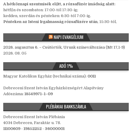
A hétköznapi szentmisék előtt, a rózsafüzér imádság alatt:
hétfőn és szombaton: 17:00-tól 17:30-ig;
kedden, szerdán és pénteken: 6:30-tól 7:00-ig.
Pénteken az Isteni Irgalmasság rózsafüzére után
, 15:30-tól,
NAPI EVANGÉLIUM
2026. augusztus 6. – Csütörtök, Urunk színeváltozása (Mt 17,1-9)
2026. 08. 05
ADÓ 1%
Magyar Katolikus Egyház (technikai száma):
0011
Debreceni Szent István Egyházközségért Alapítvány
Adószáma:
18549971–1–09
PLÉBÁNIAI BANKSZÁMLA
Debreceni Szent István Plébánia
4034 Debrecen, Faraktár u. 78.
11100609 - 19852252 - 36000001