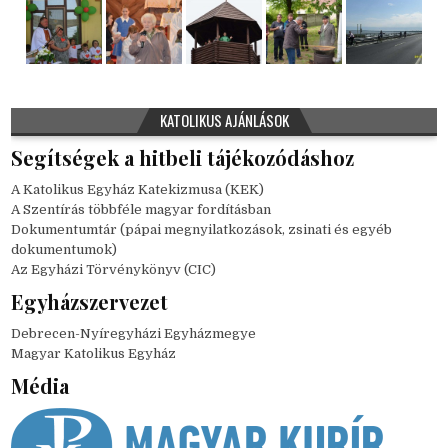
KATOLIKUS AJÁNLÁSOK
Segítségek a hitbeli tájékozódáshoz
A Katolikus Egyház Katekizmusa (KEK)
A Szentírás többféle magyar fordításban
Dokumentumtár (pápai megnyilatkozások, zsinati és egyéb
dokumentumok)
Az Egyházi Törvénykönyv (CIC)
Egyházszervezet
Debrecen-Nyíregyházi Egyházmegye
Magyar Katolikus Egyház
Média