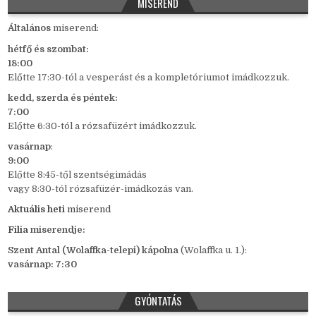
MISEREND
Általános
miserend:
hétfő és szombat:
18:00
Előtte 17:30-tól a vesperást és a kompletóriumot imádkozzuk.
kedd,
szerda és péntek:
7:00
Előtte 6:30-tól a rózsafüzért imádkozzuk.
vasárnap
:
9:00
Előtte 8:45-től szentségimádás
vagy 8:30-tól rózsafüzér-imádkozás van.
Aktuális heti
miserend
Filia
miserendje:
Szent Antal (Wolaffka-telepi) kápolna
(Wolaffka u. 1.):
vasárnap: 7:30
GYÓNTATÁS