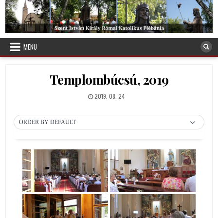
Skip
to
content
Debreceni Szent István Plébánia
MENU
Templombúcsú, 2019
PUBLISHED
2019. 08. 24
DATE:
ORDER BY DEFAULT