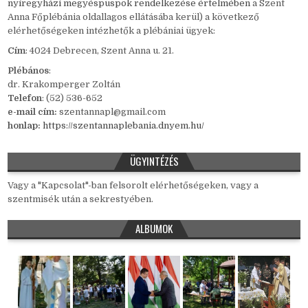
nyíregyházi megyéspüspök rendelkezése értelmében
a Szent
Anna Főplébánia oldallagos ellátásába kerül) a következő
elérhetőségeken intézhetők a plébániai ügyek:
Cím
: 4024 Debrecen, Szent Anna u. 21.
Plébános
:
dr. Krakomperger Zoltán
Telefon
: (52) 536-652
e-mail cím:
szentannapl@gmail.com
honlap:
https://szentannaplebania.dnyem.hu/
ÜGYINTÉZÉS
Vagy a "Kapcsolat"-ban felsorolt elérhetőségeken, vagy a
szentmisék után a sekrestyében.
ALBUMOK