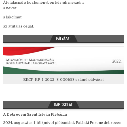
Átutalásnál a közleményben kérjük megadni:
a nevet,
a lakcímet,
az átutalás célját.
PÁLYÁZAT
EKCP-KP-1-2022_3-000653 számú pályázat
KAPCSOLAT
A Debreceni Szent István Plébánia
2024. augusztus 1-től (mivel plébániánk
Palánki Ferenc debrecen-