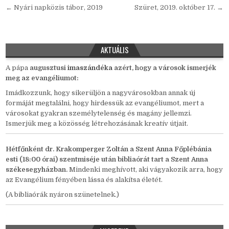
Bejegyzés
← Nyári napközis tábor, 2019
Szüret, 2019. október 17. →
navigáció
AKTUÁLIS
A pápa
auguszt
us
i
imaszándéka
azért, hogy a városok ismerjék
meg az evangéliumot:
Imádkozzunk, hogy sikerüljön a nagyvárosokban annak új
formáját megtalálni, hogy hirdessük az evangéliumot, mert a
városokat gyakran személytelenség és magány jellemzi.
Ismerjük meg a közösség létrehozásának kreatív útjait.
Hétfőnként
dr. Krakomperger Zoltán a Szent Anna Főplébánia
esti (18:00 órai) szentmiséje után bibliaórát tart a Szent Anna
székesegyházban.
Mindenki meghívott, aki vágyakozik arra, hogy
az Evangélium fényében lássa és alakítsa életét.
(A bibliaórák nyáron szünetelnek.)