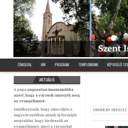
Skip
to
content
Debreceni Szent István Plébánia
CÍMOLDAL
HÍR
PROGRAM
TEMPLOMUNK
KÉPVISELŐ TE
AKTUÁLIS
A pápa
auguszt
us
i
imaszándéka
azért, hogy a városok ismerjék meg
az evangéliumot:
Imádkozzunk, hogy sikerüljön a
ORDER BY DEFAULT
nagyvárosokban annak új formáját
megtalálni, hogy hirdessük az
evangéliumot, mert a városokat