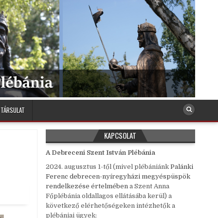
 TÁRSULAT
KAPCSOLAT
A Debreceni Szent István Plébánia
2024. augusztus 1-től (mivel plébániánk
Palánki
Ferenc debrecen-nyíregyházi megyéspüspök
rendelkezése értelmében
a Szent Anna
Főplébánia oldallagos ellátásába kerül) a
következő elérhetőségeken intézhetők a
plébániai ügyek: