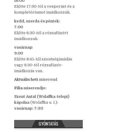
18:00
Előtte 17:30-tól a vesperást és a
kompletóriumot imádkozzuk.
kedd,
szerda és péntek:
7:00
Előtte 6:30-tól a rózsafüzért
imádkozzuk.
vasárnap
:
9:00
Előtte 8:45-től szentségimádás
vagy 8:30-tól rózsafüzér-
imádkozás van.
Aktuális heti
miserend
Filia
miserendje:
Szent Antal (Wolaffka-telepi)
kápolna
(Wolaffka u. 1.):
vasárnap: 7:30
GYÓNTATÁS