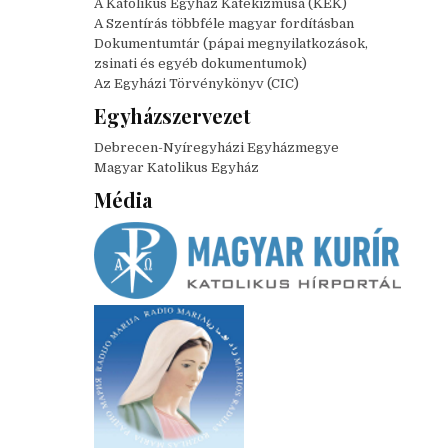
A Katolikus Egyház Katekizmusa (KEK)
A Szentírás többféle magyar fordításban
Dokumentumtár (pápai megnyilatkozások,
zsinati és egyéb dokumentumok)
Az Egyházi Törvénykönyv (CIC)
Egyházszervezet
Debrecen-Nyíregyházi Egyházmegye
Magyar Katolikus Egyház
Média