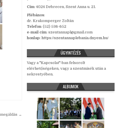
Cím
: 4024 Debrecen, Szent Anna u. 21.
Plébános
:
dr. Krakomperger Zoltán
Telefon
: (52) 536-652
e-mail cím:
szentannapl@gmail.com
honlap:
https://szentannaplebania.dnyem.hu/
ÜGYINTÉZÉS
Vagy a "Kapcsolat"-ban felsorolt
elérhetőségeken, vagy a szentmisék után a
sekrestyében.
ALBUMOK
nymegáldás →