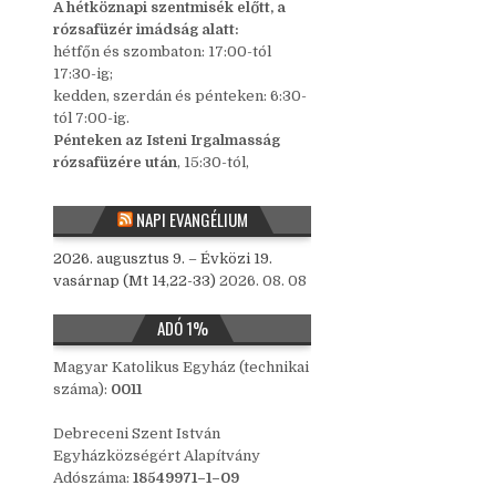
A hétköznapi szentmisék előtt, a
rózsafüzér imádság alatt:
hétfőn és szombaton: 17:00-tól
17:30-ig;
kedden, szerdán és pénteken: 6:30-
tól 7:00-ig.
Pénteken az Isteni Irgalmasság
rózsafüzére után
, 15:30-tól,
NAPI EVANGÉLIUM
2026. augusztus 9. – Évközi 19.
vasárnap (Mt 14,22-33)
2026. 08. 08
ADÓ 1%
Magyar Katolikus Egyház (technikai
száma):
0011
Debreceni Szent István
Egyházközségért Alapítvány
Adószáma:
18549971–1–09