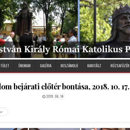
STÜLET
ÉNEKKAR
GALÉRIA
BESZÁMOLÓ
KARITÁSZ
RÓZSAFÜZÉR
m bejárati előtér bontása, 2018. 10. 17.
PUBLISHED
2019. 06. 14
DATE: