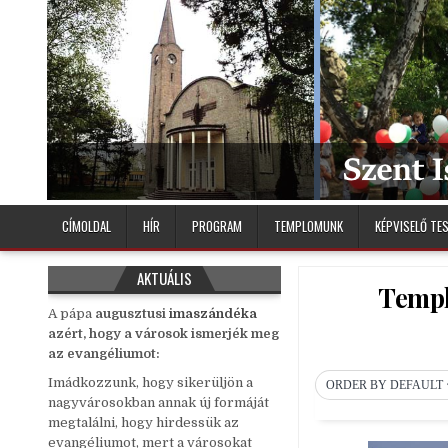
Skip
to
content
Debreceni Szent István Plébánia
CÍMOLDAL
HÍR
PROGRAM
TEMPLOMUNK
KÉPVISELŐ TE
AKTUÁLIS
Templo
A pápa
auguszt
us
i
imaszándéka
azért, hogy a városok ismerjék meg
az evangéliumot:
Imádkozzunk, hogy sikerüljön a
ORDER BY DEFAULT
nagyvárosokban annak új formáját
megtalálni, hogy hirdessük az
evangéliumot, mert a városokat