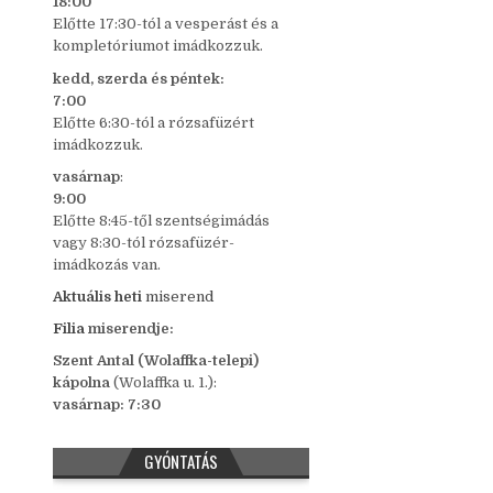
18:00
Előtte 17:30-tól a vesperást és a
kompletóriumot imádkozzuk.
kedd,
szerda és péntek:
7:00
Előtte 6:30-tól a rózsafüzért
imádkozzuk.
vasárnap
:
9:00
Előtte 8:45-től szentségimádás
vagy 8:30-tól rózsafüzér-
imádkozás van.
Aktuális heti
miserend
Filia
miserendje:
Szent Antal (Wolaffka-telepi)
kápolna
(Wolaffka u. 1.):
vasárnap: 7:30
GYÓNTATÁS