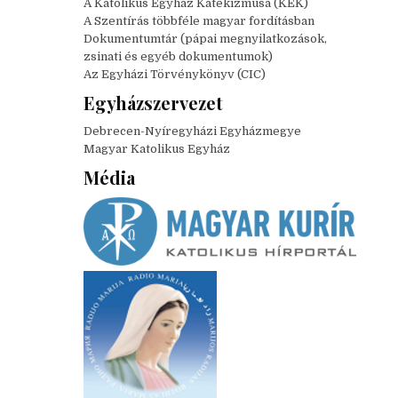
A Katolikus Egyház Katekizmusa (KEK)
A Szentírás többféle magyar fordításban
Dokumentumtár (pápai megnyilatkozások,
zsinati és egyéb dokumentumok)
Az Egyházi Törvénykönyv (CIC)
Egyházszervezet
Debrecen-Nyíregyházi Egyházmegye
Magyar Katolikus Egyház
Média