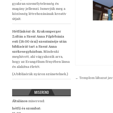
gyakran személytelenség és
magány jellemzi. Ismerjük meg a
közösség létrehozásának kreatív
útjait.
Hétfőnként
dr. Krakomperger
Zoltán a Szent Anna Főplébánia
esti (18:00 órai) szentmiséje után
bibliaórát tart a Szent Anna
székesegyházban.
Mindenki
meghívott, aki vágyakozik arra,
hogy az Evangélium fényében lássa
és alakítsa életét.
(A bibliaórák nyáron szünetelnek.)
Bejegyzés
← Templom lábazat javít
navigáció
MISEREND
Általános
miserend:
hétfő és szombat: