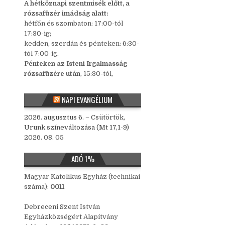
A hétköznapi szentmisék előtt, a
rózsafüzér imádság alatt:
hétfőn és szombaton: 17:00-tól
17:30-ig;
kedden, szerdán és pénteken: 6:30-
tól 7:00-ig.
Pénteken az Isteni Irgalmasság
rózsafüzére után
, 15:30-tól,
NAPI EVANGÉLIUM
2026. augusztus 6. – Csütörtök,
Urunk színeváltozása (Mt 17,1-9)
2026. 08. 05
ADÓ 1%
Magyar Katolikus Egyház (technikai
száma):
0011
Debreceni Szent István
Egyházközségért Alapítvány