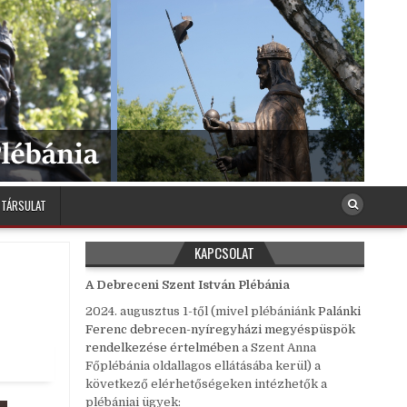
 TÁRSULAT
KAPCSOLAT
A Debreceni Szent István Plébánia
2024. augusztus 1-től (mivel plébániánk
Palánki
Ferenc debrecen-nyíregyházi megyéspüspök
rendelkezése értelmében
a Szent Anna
Főplébánia oldallagos ellátásába kerül) a
következő elérhetőségeken intézhetők a
plébániai ügyek: