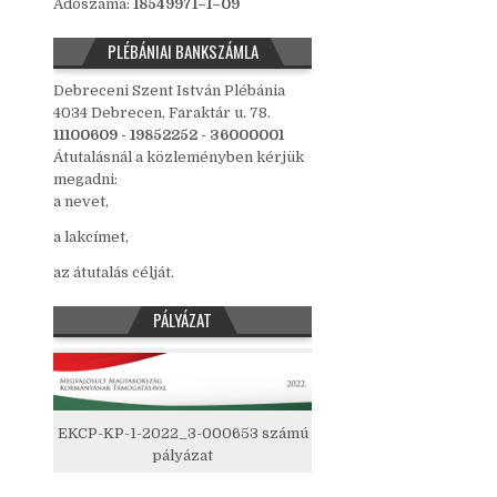
Adószáma:
18549971–1–09
PLÉBÁNIAI BANKSZÁMLA
Debreceni Szent István Plébánia
4034 Debrecen, Faraktár u. 78.
11100609 - 19852252 - 36000001
Átutalásnál a közleményben kérjük
megadni:
a nevet,
a lakcímet,
az átutalás célját.
PÁLYÁZAT
EKCP-KP-1-2022_3-000653 számú
pályázat