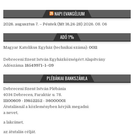
NAPI EVANGÉLIUM
2026. augusztus 7. – Péntek (Mt 16,24-28)
2026. 08. 06
ADÓ 1%
Magyar Katolikus Egyház (technikai száma):
0011
Debreceni Szent István Egyházközségért Alapítvány
Adószáma:
18549971–1–09
PLÉBÁNIAI BANKSZÁMLA
Debreceni Szent István Plébánia
4034 Debrecen, Faraktár u. 78.
11100609 - 19852252 - 36000001
Átutalásnál a közleményben kérjük megadni:
a nevet,
a lakcímet,
az átutalás célját.