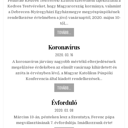
Felhívás! Kedves Testvérek! Ezúton szeretném tájékoztatni a
Kedves Testvéreket, hogy Magyarország kormánya, valamint
a Debrecen-Nyíregyházi Egyházmegye megyéspüspökének
rendelkezése értelmében a jövő vasárnaptól, 2020. május 10-
től,…
TOVÁBB...
Koronavírus
PUBLISHED
2020. 03. 16
DATE:
A koronavírus járvány nagyobb mértékű elterjedésének
megelőzése érdekében az elmúlt vasárnap kihirdetett és
azóta is érvényben lévő, a Magyar Katolikus Püspöki
Konferencia által kiadott rendelkezések…
TOVÁBB...
Évforduló
PUBLISHED
2020. 03. 08
DATE:
Március 13-án, pénteken lesz a Szentatya, Ferenc pápa
megválasztásának 7. évfordulója. Imádkozzunk érte!