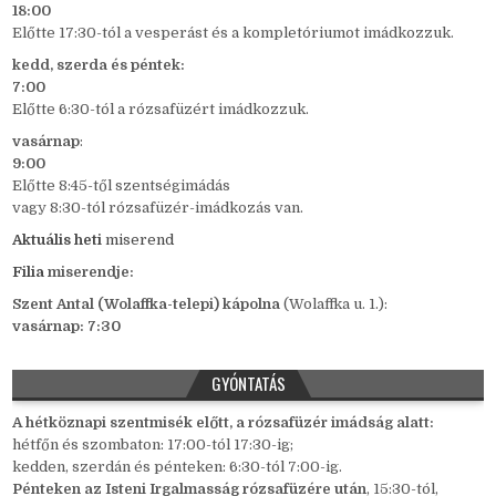
18:00
Előtte 17:30-tól a vesperást és a kompletóriumot imádkozzuk.
kedd,
szerda és péntek:
7:00
Előtte 6:30-tól a rózsafüzért imádkozzuk.
vasárnap
:
9:00
Előtte 8:45-től szentségimádás
vagy 8:30-tól rózsafüzér-imádkozás van.
Aktuális heti
miserend
Filia
miserendje:
Szent Antal (Wolaffka-telepi) kápolna
(Wolaffka u. 1.):
vasárnap: 7:30
GYÓNTATÁS
A hétköznapi szentmisék előtt, a rózsafüzér imádság alatt:
hétfőn és szombaton: 17:00-tól 17:30-ig;
kedden, szerdán és pénteken: 6:30-tól 7:00-ig.
Pénteken az Isteni Irgalmasság rózsafüzére után
, 15:30-tól,