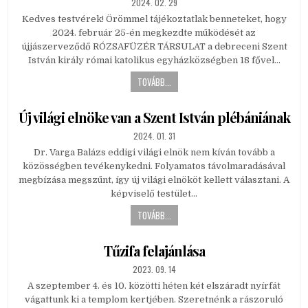
PUBLISHED
2024. 02. 29
DATE:
Kedves testvérek! Örömmel tájékoztatlak benneteket, hogy
2024. február 25-én megkezdte működését az
újjászerveződő RÓZSAFÜZÉR TÁRSULAT a debreceni Szent
István király római katolikus egyházközségben 18 fővel…
TOVÁBB...
Új világi elnöke van a Szent István plébániának
PUBLISHED
2024. 01. 31
DATE:
Dr. Varga Balázs eddigi világi elnök nem kíván tovább a
közösségben tevékenykedni. Folyamatos távolmaradásával
megbízása megszűnt, így új világi elnököt kellett választani. A
képviselő testület…
TOVÁBB...
Tűzifa felajánlása
PUBLISHED
2023. 09. 14
DATE:
A szeptember 4. és 10. közötti héten két elszáradt nyírfát
vágattunk ki a templom kertjében. Szeretnénk a rászoruló