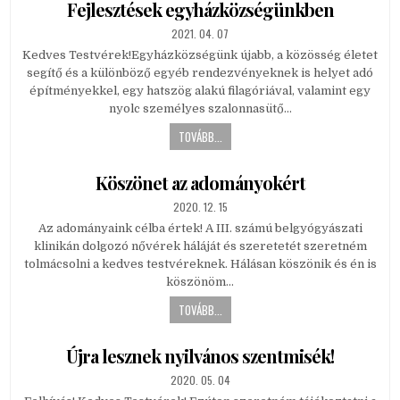
Fejlesztések egyházközségünkben
PUBLISHED
2021. 04. 07
DATE:
Kedves Testvérek!Egyházközségünk újabb, a közösség életet
segítő és a különböző egyéb rendezvényeknek is helyet adó
építményekkel, egy hatszög alakú filagóriával, valamint egy
nyolc személyes szalonnasütő…
TOVÁBB...
Köszönet az adományokért
PUBLISHED
2020. 12. 15
DATE:
Az adományaink célba értek! A III. számú belgyógyászati
klinikán dolgozó nővérek háláját és szeretetét szeretném
tolmácsolni a kedves testvéreknek. Hálásan köszönik és én is
köszönöm…
TOVÁBB...
Újra lesznek nyilvános szentmisék!
PUBLISHED
2020. 05. 04
DATE: