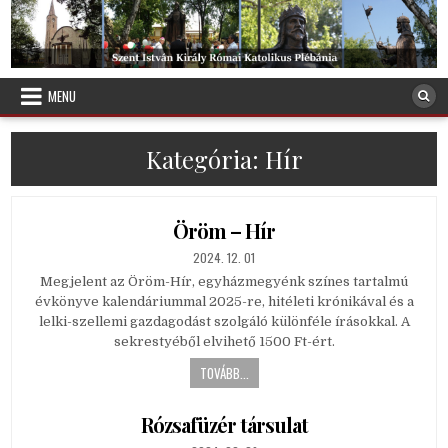
Skip
to
content
Debreceni Szent István Plébánia
MENU
Kategória:
Hír
Öröm – Hír
PUBLISHED
2024. 12. 01
DATE:
Megjelent az Öröm-Hír, egyházmegyénk színes tartalmú
évkönyve kalendáriummal 2025-re, hitéleti krónikával és a
lelki-szellemi gazdagodást szolgáló különféle írásokkal. A
sekrestyéből elvihető 1500 Ft-ért.
TOVÁBB...
Rózsafüzér társulat