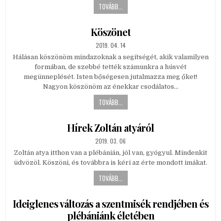
TOVÁBB...
Köszönet
PUBLISHED
2019. 04. 14
DATE:
Hálásan köszönöm mindazoknak a segítségét, akik valamilyen
formában, de szebbé tették számunkra a húsvét
megünneplését. Isten bőségesen jutalmazza meg őket!
Nagyon köszönöm az énekkar csodálatos…
TOVÁBB...
Hírek Zoltán atyáról
PUBLISHED
2019. 03. 06
DATE:
Zoltán atya itthon van a plébánián, jól van, gyógyul. Mindenkit
üdvözöl. Köszöni, és továbbra is kéri az érte mondott imákat.
TOVÁBB...
Ideiglenes változás a szentmisék rendjében és
plébániánk életében