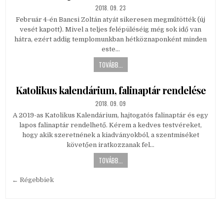
PUBLISHED
2018. 09. 23
DATE:
Február 4-én Bancsi Zoltán atyát sikeresen megműtötték (új
vesét kapott). Mivel a teljes felépüléséig még sok idő van
hátra, ezért addig templomunkban hétköznaponként minden
este…
TOVÁBB...
Katolikus kalendárium, falinaptár rendelése
PUBLISHED
2018. 09. 09
DATE:
A 2019-as Katolikus Kalendárium, hajtogatós falinaptár és egy
lapos falinaptár rendelhető. Kérem a kedves testvéreket,
hogy akik szeretnének a kiadványokból, a szentmiséket
követően iratkozzanak fel…
TOVÁBB...
Bejegyzés
← Régebbiek
navigáció