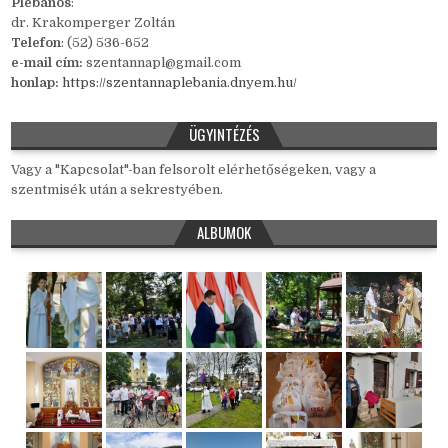
Plébános
:
dr. Krakomperger Zoltán
Telefon
: (52) 536-652
e-mail cím:
szentannapl@gmail.com
honlap:
https://szentannaplebania.dnyem.hu/
ÜGYINTÉZÉS
Vagy a "Kapcsolat"-ban felsorolt elérhetőségeken, vagy a
szentmisék után a sekrestyében.
ALBUMOK