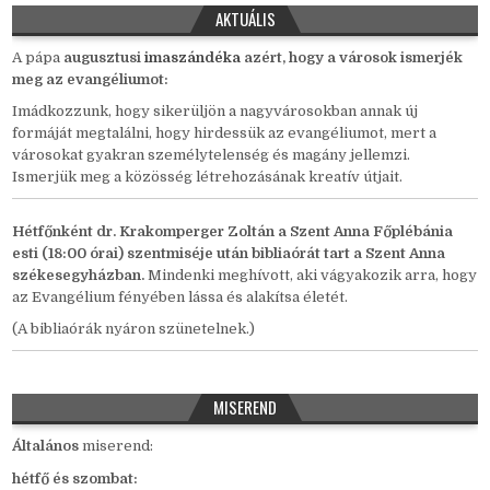
AKTUÁLIS
A pápa
auguszt
us
i
imaszándéka
azért, hogy a városok ismerjék
meg az evangéliumot:
Imádkozzunk, hogy sikerüljön a nagyvárosokban annak új
formáját megtalálni, hogy hirdessük az evangéliumot, mert a
városokat gyakran személytelenség és magány jellemzi.
Ismerjük meg a közösség létrehozásának kreatív útjait.
Hétfőnként
dr. Krakomperger Zoltán a Szent Anna Főplébánia
esti (18:00 órai) szentmiséje után bibliaórát tart a Szent Anna
székesegyházban.
Mindenki meghívott, aki vágyakozik arra, hogy
az Evangélium fényében lássa és alakítsa életét.
(A bibliaórák nyáron szünetelnek.)
MISEREND
Általános
miserend:
hétfő és szombat: